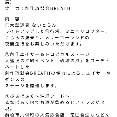
馬）
協 力：創作琉鼓会BREATH
内 容：
①大型遊具 ないとらん！
ライトアップした飛行塔、ミニヘリコプター、
くじらの波乗り、メリーゴーランドの
夜間運行をお楽しみいただけます。
②創作エイサー＆トロピカルステージ
大盛況の沖縄イベント「琉球の風」をコーディ
ネートした
創作琉鼓会BREATHの協力による、エイサーや
ダンスの
ステージを開催します。
③びあぱあく～沖縄フード～
るなぱあく内でお酒が飲めるビアテラスが出
現。
前橋市六供町の人気飲食店「南国食堂ちむどん