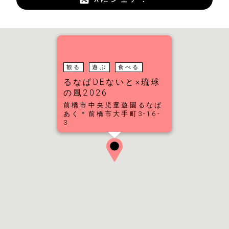
観る
遊ぶ
食べる
るなぱDEないと×琉球
の風2026
前橋市中央児童遊園るなぱ
あく＊前橋市大手町3-16-
3