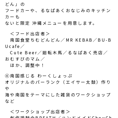
どん」の
フードカーや、るなぱあくおなじみのキッチン
カーも
ないと限定 沖縄メニューを用意します。
＜フード出店者＞
南国食堂ちむどんどん／MR KEBAB／BU-B
Ucafe／
Cute Beer／廻転木馬／るなぱあく売店／
おむすびのマム／
ほか、調整中！
④南国感じる わーくしょっぷ
オリジナルのパーランク（エイサー太鼓）作り
や
海や南国をテーマにした雑貨のワークショップ
など
＜ワークショップ出店者＞
創作琉鼓会BREATH／ハンドメイドChouCh