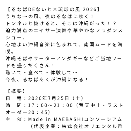
【るなぱDEないと×琉球の風 2026】
うちな～の風、夜のるなぱに吹く！
トンネルと抜けると、そこは沖縄だった！？
迫力満点のエイサー演舞や華やかなフラダンス
ショー、
心地よい沖縄音楽に包まれて、南国ムードを満
喫。
沖縄そばやサーターアンダギーなどご当地フー
ドも盛りだくさん！
聴いて・食べて・体験して…
今夜、るなぱあくが沖縄になる！
【概要】
日 程：2026年7月25日（土）
時 間：17：00～21：00（荒天中止・ラスト
オーダー20：45）
主 催：Made in MAEBASHIコンソーシアム
（代表企業：株式会社オリエンタル群