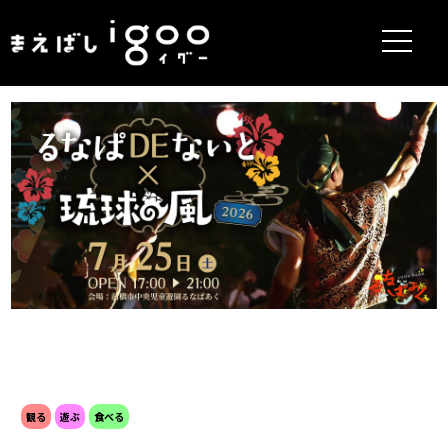
まえばしigoo
観る
遊ぶ
食べる