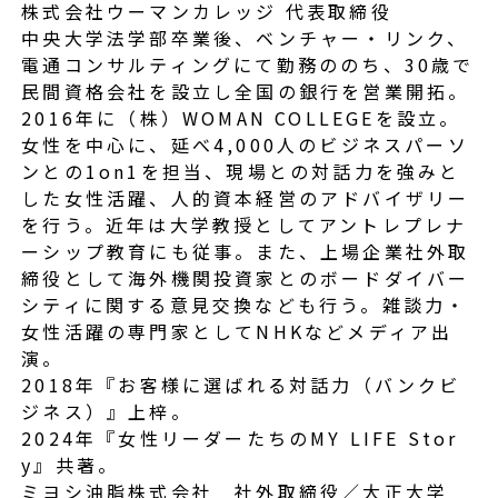
株式会社ウーマンカレッジ 代表取締役
中央大学法学部卒業後、ベンチャー・リンク、
電通コンサルティングにて勤務ののち、30歳で
民間資格会社を設立し全国の銀行を営業開拓。
2016年に（株）WOMAN COLLEGEを設立。
女性を中心に、延べ4,000人のビジネスパーソ
ンとの1on1を担当、現場との対話力を強みと
した女性活躍、人的資本経営のアドバイザリー
を行う。近年は大学教授としてアントレプレナ
ーシップ教育にも従事。また、上場企業社外取
締役として海外機関投資家とのボードダイバー
シティに関する意見交換なども行う。雑談力・
女性活躍の専門家としてNHKなどメディア出
演。
2018年『お客様に選ばれる対話力（バンクビ
ジネス）』上梓。
2024年『女性リーダーたちのMY LIFE Stor
y』共著。
ミヨシ油脂株式会社 社外取締役／大正大学