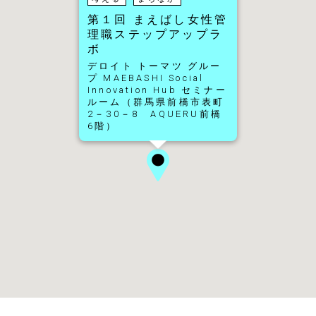
第１回 まえばし女性管
理職ステップアップラ
ボ
デロイト トーマツ グルー
プ MAEBASHI Social
Innovation Hub セミナー
ルーム（群馬県前橋市表町
2－30－8 AQUERU前橋
6階）