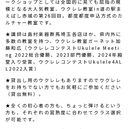
ークショップとしては全国的に見ても屈指の規
模となる大人気教室、ウクレレ教室in道の駅ま
えばし赤城の第26回目。都度都度申込方式のカ
ルチャー教室です。
★講師は島村楽器群馬埼玉各店ほか、県内外に
多数の教室を持つ、ウクレレ教室ガーネット加
藤和広（ウクレレコンテストUkulele Meeti
ng 2022総合優勝、2023部門優勝、2024年殿
堂入り受賞、ウクレレコンテストUkulele4AL
L2022入賞）
★貸出し用のウクレレもありますのでウクレレ
をお持ちでない方でもお気軽にご参加ください
（貸出無料）。
★全くの初心者の方も、ちょっと弾けるという
方も、それぞれの習熟度に合わせてクラス選択
が可能です。