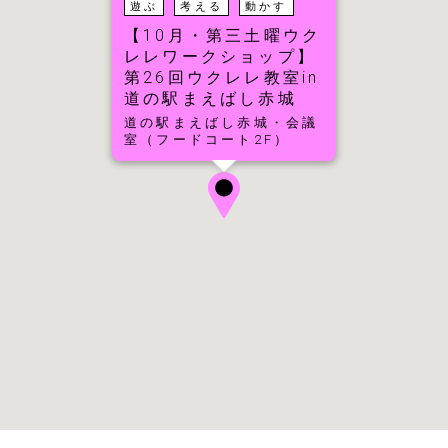
遊ぶ
考える
動かす
【10月・第三土曜ウク
レレワークショップ】
第26回ウクレレ教室in
道の駅まえばし赤城
道の駅まえばし赤城・会議
室（フードコート2F）